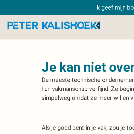
Ga
Ik geef mijn bo
direct
naar
de
hoofdinhoud
Je kan niet over
De meeste technische ondernemers d
hun vakmanschap verfijnd. Ze beginn
simpelweg omdat ze meer willen v
Als je goed bent in je vak, zou je 