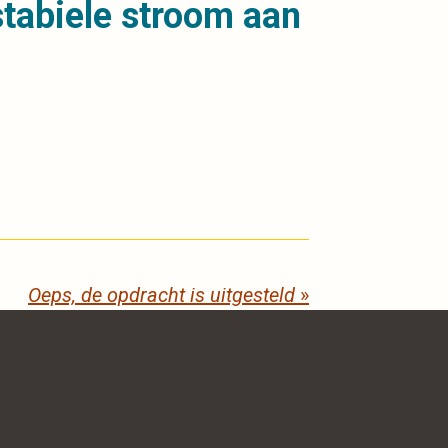
 stabiele stroom aan
Oeps, de opdracht is uitgesteld
»