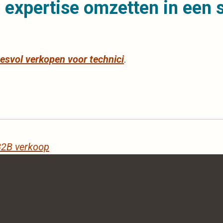
he expertise omzetten in een
esvol verkopen voor technici
.
 B2B verkoop