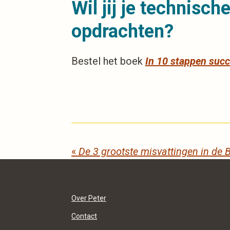
Wil jij je technisc
opdrachten?
Bestel het boek
In 10 stappen succ
«
De 3 grootste misvattingen in de
Over Peter
Contact