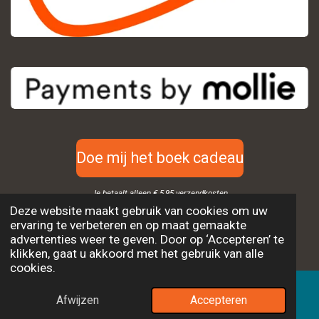
Doe mij het boek cadeau
Je betaalt alleen € 5,95 verzendkosten
Deze website maakt gebruik van cookies om uw
© 2022 - 2026 Ingredior
ervaring te verbeteren en op maat gemaakte
advertenties weer te geven. Door op ‘Accepteren’ te
Powered by
JouwWeb
klikken, gaat u akkoord met het gebruik van alle
cookies.
Afwijzen
Accepteren
E-mailadres