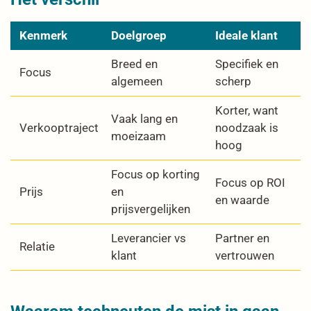
Kenmerk
Doelgroep
Ideale klant
Breed en
Specifiek en
Focus
algemeen
scherp
Korter, want
Vaak lang en
Verkooptraject
noodzaak is
moeizaam
hoog
Focus op korting
Focus op ROI
Prijs
en
en waarde
prijsvergelijken
Leverancier vs
Partner en
Relatie
klant
vertrouwen